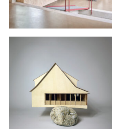
D-91080 Rathsberg
+49 9131 5316281
info@alexlehnerer.com
Mitglied Bay. Architektenkammer: 191800
Handelsregister AmtsG. Fürth, N° HRB 18490
Unabhängiges Architekturbüro—
Baut, schreibt, lehrt.
Architektur als kulturelle Praxis.
Und persönliche.