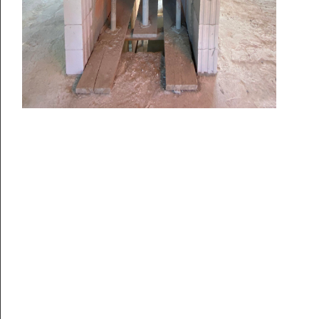
D-91080 Rathsberg
+49 9131 5316281
info@alexlehnerer.com
Finals at TU Graz, SS 2025
Mitglied Bay. Architektenkammer: 191800
June 27, 2025
Handelsregister AmtsG. Fürth, N° HRB 18490
Unabhängiges Architekturbüro—
Baut, schreibt, lehrt.
Architektur als kulturelle Praxis.
Und persönliche.