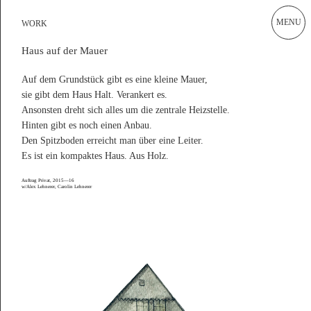
MENU
Current
WORK
WORKS
Works
Haus auf der Mauer
ALEX LEHNERER ARCHITEKTEN
Office of Urban Regulation
Auf dem Grundstück gibt es eine kleine Mauer,
Publications
sie gibt dem Haus Halt. Verankert es.
Ansonsten dreht sich alles um die zentrale Heizstelle.
Academia
Hinten gibt es noch einen Anbau.
Instagram Office
Den Spitzboden erreicht man über eine Leiter.
Es ist ein kompaktes Haus. Aus Holz.
Instagram Raum und Gestalt
Auftrag Privat, 2015—16
Archive
w/Alex Lehnerer, Carolin Lehnerer
Impressum
Alex Lehnerer Architekten GmbH
Am Rundblick 19