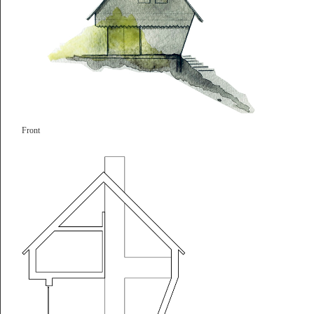
D-91080 Rathsberg
+49 9131 5316281
info@alexlehnerer.com
Werkstatthaus ist fertig
Mitglied Bay. Architektenkammer: 191800
Handelsregister AmtsG. Fürth, N° HRB 18490
Front
Unabhängiges Architekturbüro—
Baut, schreibt, lehrt.
Architektur als kulturelle Praxis.
Und persönliche.